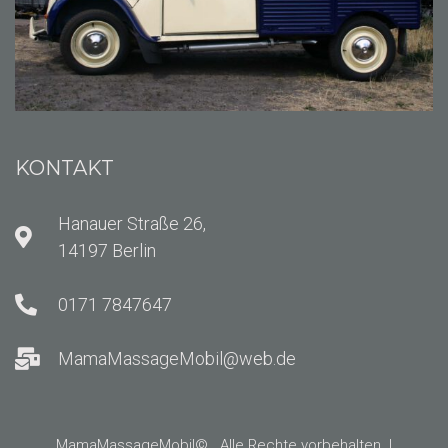
KONTAKT
Hanauer Straße 26,
14197 Berlin
0171 7847647
MamaMassageMobil@web.de
MamaMassageMobil© . Alle Rechte vorbehalten. |