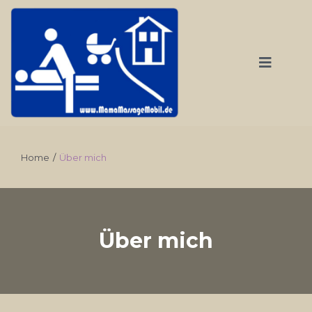
Home
/
Über mich
Über mich